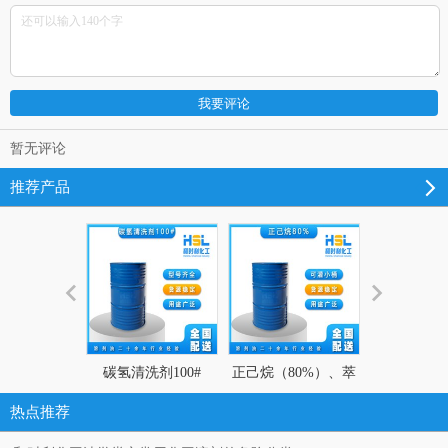
暂无评论
推荐产品
碳氢清洗剂100#
正己烷（80%）、萃
碳氢清洗剂 
取剂、粘合剂、油脂
热点推荐
提取